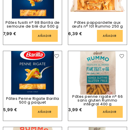
Pâtes fusilli n° 98 Barilla de
Pâtes pappardelle aux
semoule de blé dur 500 g
œufs n° 101 Rummo 250 g
7,99
€
6,39
€
AÑADIR
AÑADIR
Pâtes penne rigate n° 66
Pâtes Penne Rigate Barilla
sans gluten Rummo
500 g paquet
intégral 400 g
5,99
€
3,99
€
AÑADIR
AÑADIR