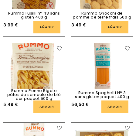
Rummo Fusilli n° 48 sans
Rummo Gnocchi de
gluten 400 g
pomme de terre frais 500 g
3,99
€
3,49
€
AÑADIR
AÑADIR
Rummo Penne Rigate
Rummo Spaghetti N° 3
pâtes de semoule de blé
sans gluten paquet 400 g
dur paquet 500 g
5,49
€
56,50
€
AÑADIR
AÑADIR