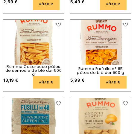
2,69
€
5,49
€
AÑADIR
AÑADIR
Rummo Casarecce pâtes
Rummo Farfalle n° 85
de semoule de blé dur 500
pâtes de blé dur 500 g
g
13,19
€
5,99
€
AÑADIR
AÑADIR