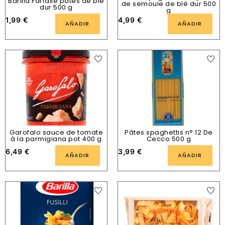
Barilla Farfalle pâtes de blé
de semoule de blé dur 500
dur 500 g
g
1,99
€
4,99
€
AÑADIR
AÑADIR
Garofalo sauce de tomate
Pâtes spaghettis n° 12 De
à la parmigiana pot 400 g
Cecco 500 g
6,49
€
3,99
€
AÑADIR
AÑADIR