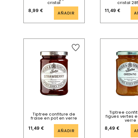
cristal
cristal 28
8,99
€
11,49
€
AÑADIR
A
Tiptree confi
Tiptree confiture de
figues vertes 
fraise en pot en verre
verre
11,49
€
8,49
€
AÑADIR
A