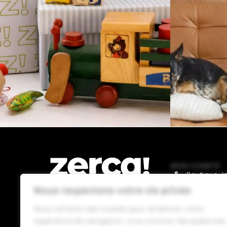
MON COMPTE
Boutique J
Nous respectons votre vie privée
Boutique 
Boutique D
Nous utilisons des cookies pour améliorer votre
Commerces, producteurs et
expérience de navigation, vous montrer des publicités
distributeurs locaux. Ils paient
Boutique A