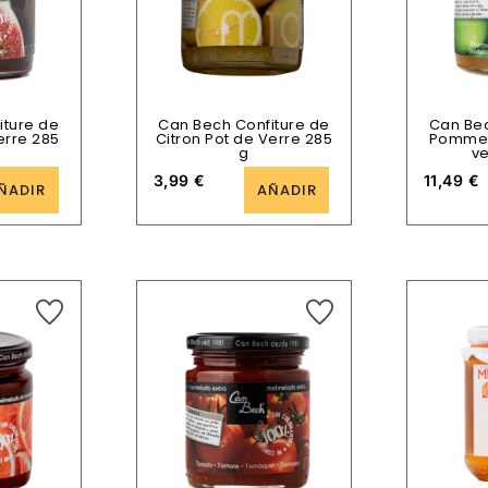
iture de
Can Bech Confiture de
Can Bec
erre 285
Citron Pot de Verre 285
Pomme 
g
ve
3,99
€
11,49
€
ÑADIR
AÑADIR