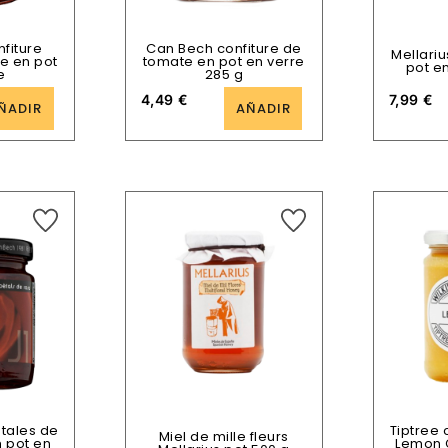
fiture
Can Bech confiture de
Mellariu
e en pot
tomate en pot en verre
pot en
e
285 g
4,49
€
7,99
€
ÑADIR
AÑADIR
étales de
Tiptree 
Miel de mille fleurs
 pot en
Lemon 