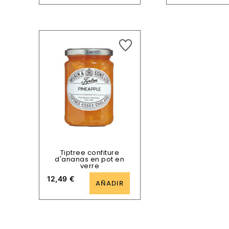
Tiptree confiture
d'ananas en pot en
verre
12,49
€
AÑADIR