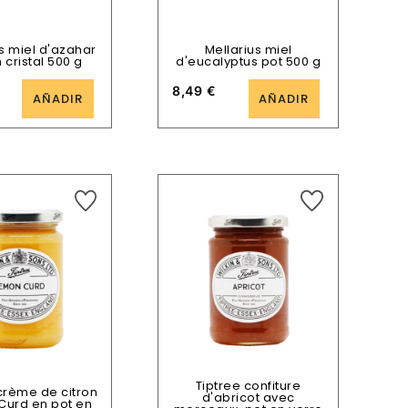
s miel d'azahar
Mellarius miel
 cristal 500 g
d'eucalyptus pot 500 g
8,49
€
AÑADIR
AÑADIR
Tiptree confiture
crème de citron
d'abricot avec
Curd en pot en