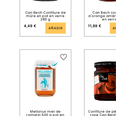
Can Bech Confiture de
Can Bech con
mûre en pot en verre
d'orange amèr
285 g
en verr
4,49
€
11,89
€
AÑADIR
A
Mellarius miel de
Confiture de p
romarin 500 g pot en
rose Can Bech