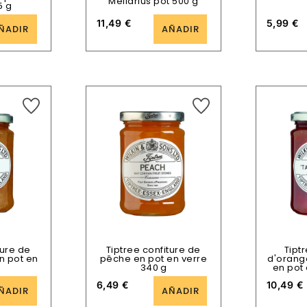
Mellarius pot 500 g
5 g
11,49
€
5,99
€
ÑADIR
AÑADIR
ture de
Tiptree confiture de
Tipt
en pot en
pêche en pot en verre
d'orang
340 g
en pot 
6,49
€
10,49
€
ÑADIR
AÑADIR