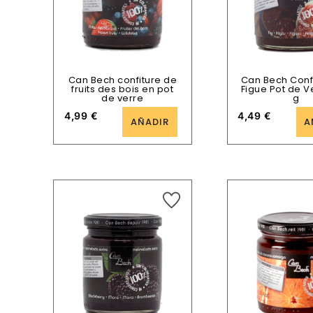
Can Bech confiture de
Can Bech Conf
fruits des bois en pot
Figue Pot de V
de verre
g
4,99
€
4,49
€
AÑADIR
A