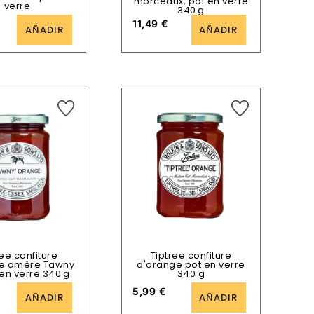
morceaux, pot en verre
verre
340 g
11,49
€
AÑADIR
AÑADIR
ree confiture
Tiptree confiture
e amère Tawny
d'orange pot en verre
en verre 340 g
340 g
5,99
€
AÑADIR
AÑADIR