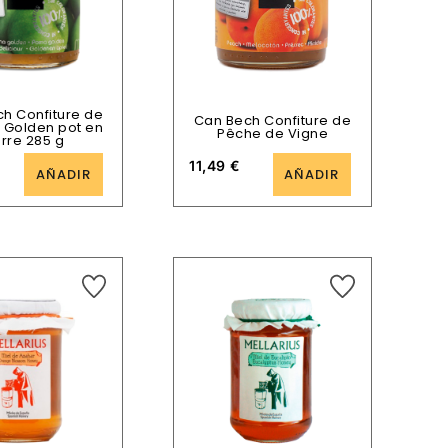
h Confiture de
Can Bech Confiture de
Golden pot en
Pêche de Vigne
rre 285 g
11,49
€
AÑADIR
AÑADIR