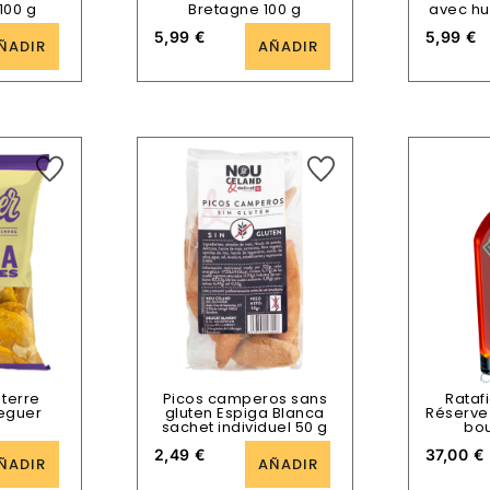
100 g
Bretagne 100 g
avec hui
5,99
€
5,99
€
ÑADIR
AÑADIR
terre
Picos camperos sans
Rataf
eguer
gluten Espiga Blanca
Réserve 
sachet individuel 50 g
bou
2,49
€
37,00
€
ÑADIR
AÑADIR