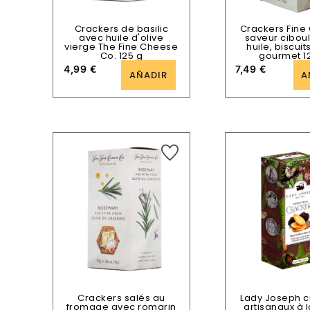
Crackers de basilic
Crackers Fine
avec huile d'olive
saveur ciboul
vierge The Fine Cheese
huile, biscuit
Co. 125 g
gourmet 1
4,99
€
7,49
€
AÑADIR
A
Crackers salés au
Lady Joseph c
fromage avec romarin
artisanaux à l