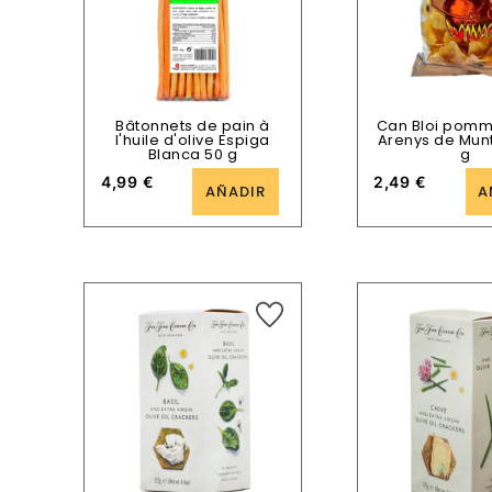
Bâtonnets de pain à
Can Bloi pomme
l'huile d'olive Espiga
Arenys de Munt
Blanca 50 g
g
4,99
€
2,49
€
AÑADIR
A