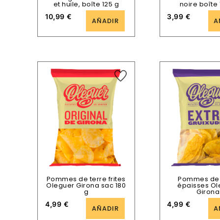
et huile, boîte 125 g
noire boîte 
10,99
€
3,99
€
AÑADIR
A
Pommes de terre frites
Pommes de 
Oleguer Girona sac 180
épaisses Ol
g
Girona
4,99
€
4,99
€
AÑADIR
A