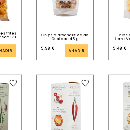
s frites
Chips d'artichaut Ve de
Chips
 sac 170
Gust sac 45 g
terre V
5,99
€
5,49
€
ÑADIR
AÑADIR