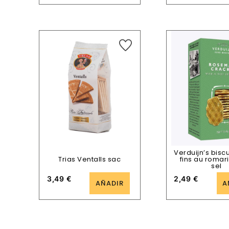
Verduijn’s biscu
Trias Ventalls sac
fins au romari
sel
3,49
€
2,49
€
AÑADIR
A