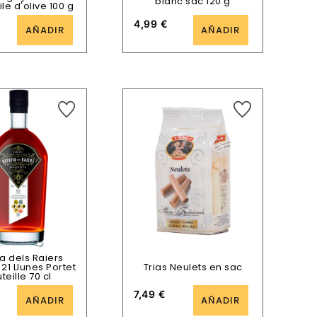
blanc sac 120 g
le d'olive 100 g
4,99
€
AÑADIR
AÑADIR
ia dels Raiers
21 Llunes Portet
Trias Neulets en sac
teille 70 cl
7,49
€
AÑADIR
AÑADIR