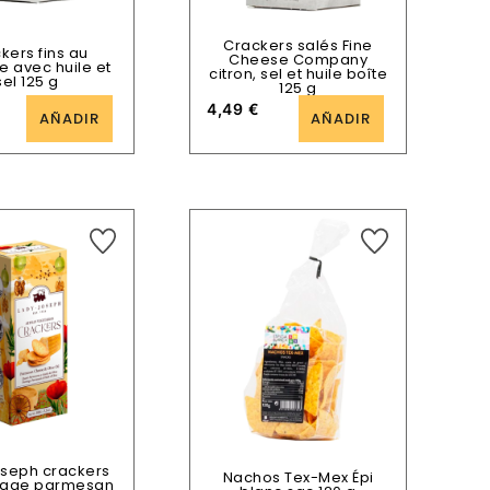
Crackers salés Fine
kers fins au
Cheese Company
 avec huile et
citron, sel et huile boîte
sel 125 g
125 g
4,49
€
AÑADIR
AÑADIR
oseph crackers
Nachos Tex-Mex Épi
mage parmesan