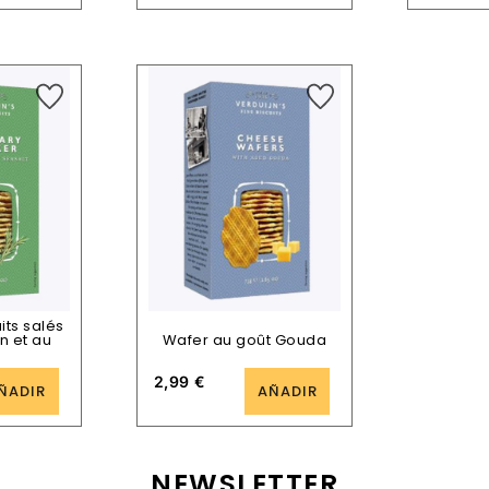
its salés
n et au
Wafer au goût Gouda
2,99
€
ÑADIR
AÑADIR
NEWSLETTER