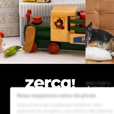
MON COMPTE
Boutique J
Nous respectons votre vie privée
Boutique 
Boutique D
Nous utilisons des cookies pour améliorer votre
Commerces, producteurs et
expérience de navigation, vous montrer des publicités
distributeurs locaux. Ils paient
Boutique A