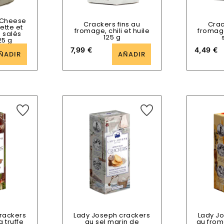
 Cheese
Crackers fins au
Crac
ette et
fromage, chili et huile
fromage
s salés
125 g
25 g
7,99
€
4,49
€
ÑADIR
AÑADIR
rackers
Lady Joseph crackers
Lady J
a truffe
au sel marin de
au fro