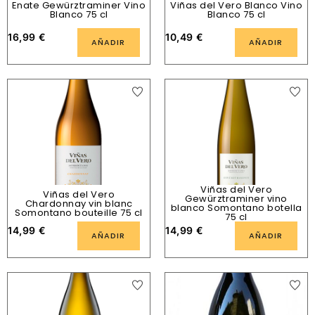
Enate Gewürztraminer Vino
Viñas del Vero Blanco Vino
Blanco 75 cl
Blanco 75 cl
16,99
€
10,49
€
AÑADIR
AÑADIR
Viñas del Vero
Viñas del Vero
Gewürztraminer vino
Chardonnay vin blanc
blanco Somontano botella
Somontano bouteille 75 cl
75 cl
14,99
€
14,99
€
AÑADIR
AÑADIR