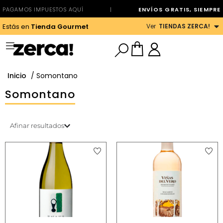
PAGAMOS IMPUESTOS AQUÍ
|
ENVÍOS GRATIS, SIEMPRE
Ver
TIENDAS ZERCA!
Estás en
Tienda Gourmet
Inicio
/ Somontano
Somontano
Afinar resultados