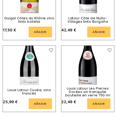
Guigal Côtes du Rhône vino
Latour Côte de Nuits-
tinto botella
Villages tinto Borgoña
17,50
€
42,49
€
AÑADIR
AÑADIR
Louis Latour Les Pierres
Louis Latour Cuvée, vino
Dorées vin tranquille
francés
bouteille en verre 750 ml
25,99
€
22,49
€
AÑADIR
AÑADIR