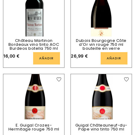
Château Martinon
Dubois Bourgogne Côte
Bordeaux vino tinto AOC
d’Or vin rouge 750 ml
Burdeos botella 750 ml
bouteille en verre
16,00
€
26,99
€
AÑADIR
AÑADIR
E. Guigal Crozes-
Guigal Châteauneuf-du-
Hermitage rouge 750 ml
Pape vino tinto 750 ml