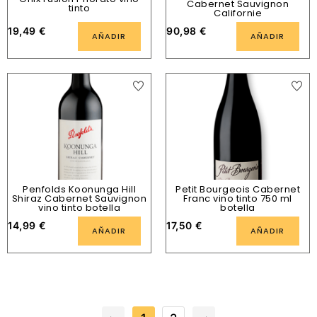
Cabernet Sauvignon
tinto
Californie
19,49
€
90,98
€
AÑADIR
AÑADIR
Penfolds Koonunga Hill
Petit Bourgeois Cabernet
Shiraz Cabernet Sauvignon
Franc vino tinto 750 ml
vino tinto botella
botella
14,99
€
17,50
€
AÑADIR
AÑADIR