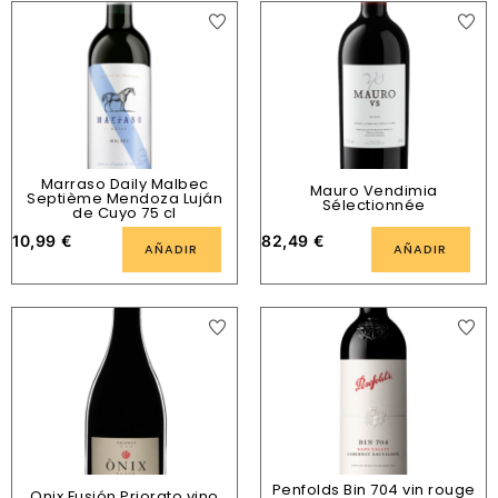
Marraso Daily Malbec
Mauro Vendimia
Septième Mendoza Luján
Sélectionnée
de Cuyo 75 cl
10,99
€
82,49
€
AÑADIR
AÑADIR
Penfolds Bin 704 vin rouge
Onix Fusión Priorato vino