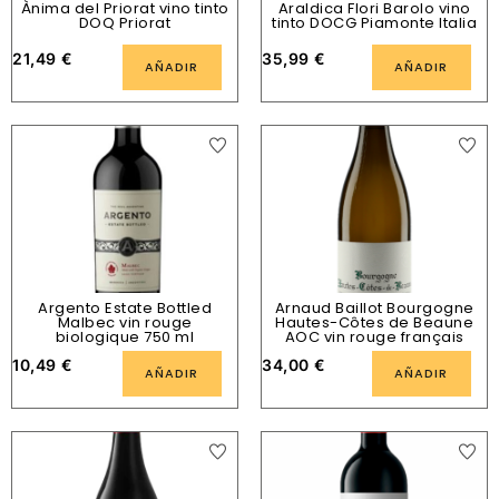
Ànima del Priorat vino tinto
Araldica Flori Barolo vino
DOQ Priorat
tinto DOCG Piamonte Italia
21,49
€
35,99
€
AÑADIR
AÑADIR
Argento Estate Bottled
Arnaud Baillot Bourgogne
Malbec vin rouge
Hautes-Côtes de Beaune
biologique 750 ml
AOC vin rouge français
10,49
€
34,00
€
AÑADIR
AÑADIR