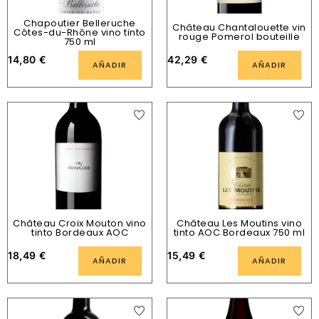
Chapoutier Belleruche
Château Chantalouette vin
Côtes-du-Rhône vino tinto
rouge Pomerol bouteille
750 ml
14,80
€
42,29
€
AÑADIR
AÑADIR
Château Croix Mouton vino
Château Les Moutins vino
tinto Bordeaux AOC
tinto AOC Bordeaux 750 ml
18,49
€
15,49
€
AÑADIR
AÑADIR