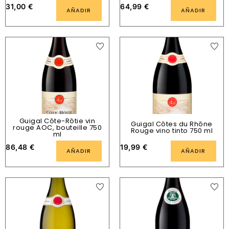
31,00
€
64,99
€
AÑADIR
AÑADIR
Guigal Côte-Rôtie vin
Guigal Côtes du Rhône
rouge AOC, bouteille 750
Rouge vino tinto 750 ml
ml
86,48
€
19,99
€
AÑADIR
AÑADIR