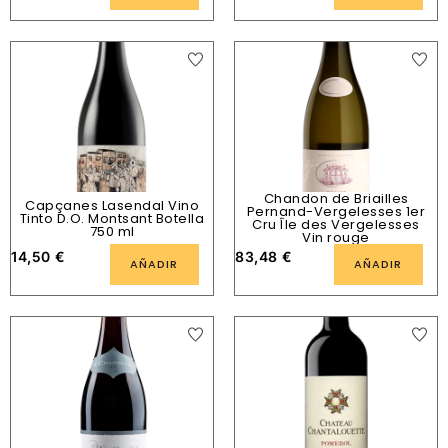
Chandon de Briailles
Capçanes Lasendal Vino
Pernand-Vergelesses 1er
Tinto D.O. Montsant Botella
Cru Île des Vergelesses
750 ml
Vin rouge
14,50
€
83,48
€
AÑADIR
AÑADIR