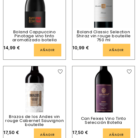
Boland Cappuccino
Boland Classic Selection
Pinotage vino tinto
Shiraz vin rouge bouteille
aromatizado botella
750 ml
14,99
€
10,99
€
AÑADIR
AÑADIR
Brazos de los Andes vin
Can Feixes Vino Tinto
rouge Cabernet Sauvignon
Selección Botella
bouteille
17,50
€
17,50
€
AÑADIR
AÑADIR