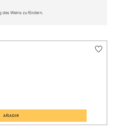
g des Weins zu fördern.
2
AÑADIR