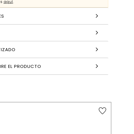
es
aquí
.
ES
TIZADO
BRE EL PRODUCTO
19,15
€
AÑADIR