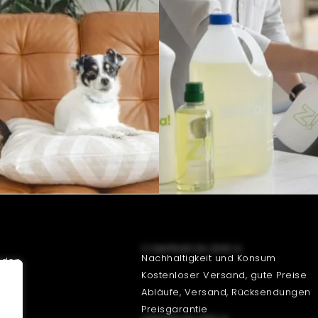
COMPRAR EN ZERCA
Nachhaltigkeit und Konsum
aden
Kostenloser Versand, gute Preise
den
Abläufe, Versand, Rücksendungen
den
Preisgarantie