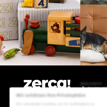
MEIN KONTO
Spielzeugl
Wir schätzen Ihre Privatsphäre
Gourmetla
Drogeriela
Wir verwenden Cookies, um Ihr Surferlebnis zu
Lokale Geschäfte, Produzenten