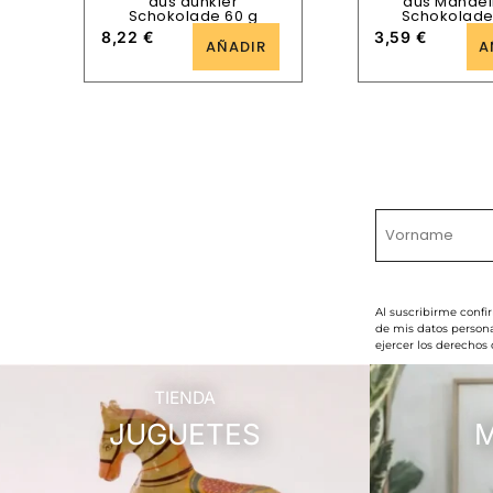
aus dunkler
aus Mandel
Schokolade 60 g
Schokolade
8,22
€
3,59
€
AÑADIR
A
Al suscribirme confi
de mis datos persona
ejercer los derechos
TIENDA
JUGUETES