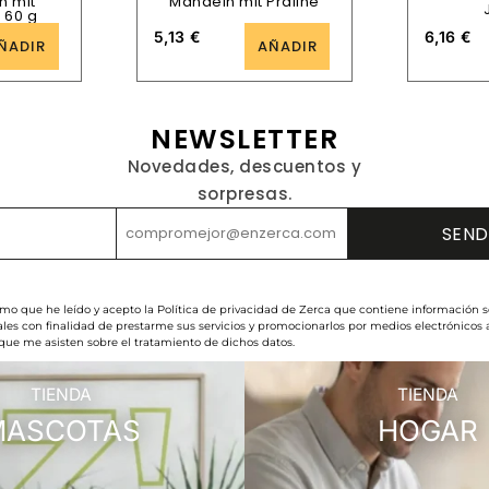
n mit
Mandeln mit Praliné
 60 g
5,13
€
6,16
€
ÑADIR
AÑADIR
NEWSLETTER
Novedades, descuentos y
sorpresas.
rmo que he leído y acepto la Política de privacidad de Zerca que contiene información s
les con finalidad de prestarme sus servicios y promocionarlos por medios electrónicos
 que me asisten sobre el tratamiento de dichos datos.
TIENDA
TIENDA
MASCOTAS
HOGAR