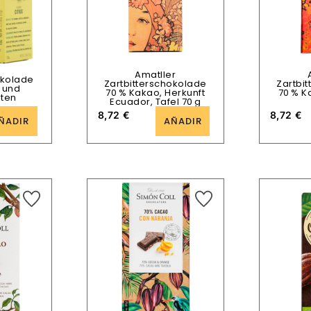
Amatller
okolade
Zartbitterschokolade
Zartbi
 und
70 % Kakao, Herkunft
70 % K
hten
Ecuador, Tafel 70 g
8,72
€
8,72
€
ÑADIR
AÑADIR