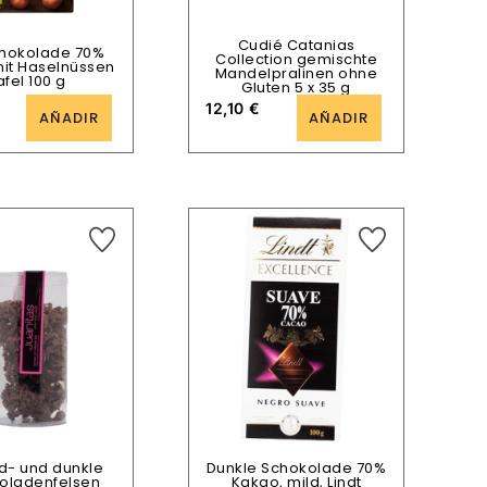
Cudié Catanias
chokolade 70%
Collection gemischte
it Haselnüssen
Mandelpralinen ohne
afel 100 g
Gluten 5 x 35 g
12,10
€
AÑADIR
AÑADIR
d- und dunkle
Dunkle Schokolade 70%
oladenfelsen
Kakao, mild, Lindt