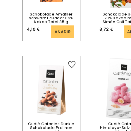
Schokolade Amatller
Schokolade s
schwarz Ecuador 85%
70% Kakao mi
Kakao Tafel 85 g
Simón Coll Taf
4,10
€
8,72
€
AÑADIR
A
Cudié Catanies Dunkle
Cudié Cata
Schokolade Pralinen
Himalaya-Salz 