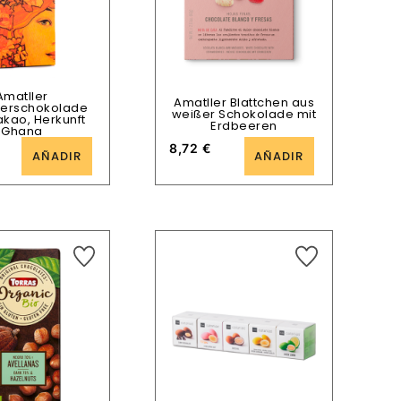
Amatller
Amatller Blattchen aus
tterschokolade
weißer Schokolade mit
akao, Herkunft
Erdbeeren
Ghana
8,72
€
AÑADIR
AÑADIR