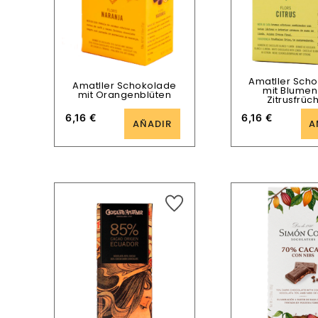
Amatller Sch
Amatller Schokolade
mit Blumen
mit Orangenblüten
Zitrusfrüc
6,16
€
6,16
€
AÑADIR
A