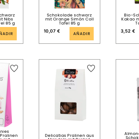
chwarz
Schokolade schwarz
Bio-S
t Nibs
mit Orange Simón Coll
Kakao m
el 85 g
Tafel 85 g
T
10,07
€
3,52
€
ÑADIR
AÑADIR
nies
Almon
Pralinen
Delicatias Pralinen aus
Schok