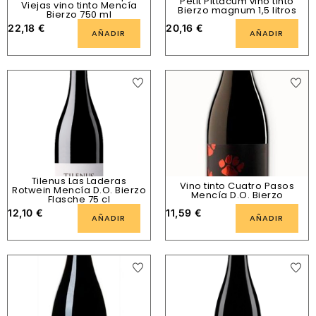
Petit Pittacum vino tinto
Viejas vino tinto Mencía
Bierzo magnum 1,5 litros
Bierzo 750 ml
22,18
€
20,16
€
AÑADIR
AÑADIR
Tilenus Las Laderas
Vino tinto Cuatro Pasos
Rotwein Mencía D.O. Bierzo
Mencía D.O. Bierzo
Flasche 75 cl
12,10
€
11,59
€
AÑADIR
AÑADIR