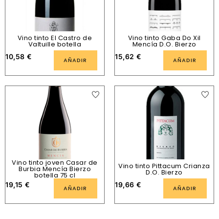
Vino tinto El Castro de
Vino tinto Gaba Do Xil
Valtuille botella
Mencía D.O. Bierzo
10,58
€
15,62
€
AÑADIR
AÑADIR
Vino tinto joven Casar de
Vino tinto Pittacum Crianza
Burbia Mencía Bierzo
D.O. Bierzo
botella 75 cl
19,15
€
19,66
€
AÑADIR
AÑADIR