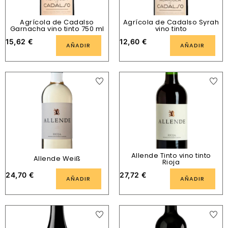
Agrícola de Cadalso
Agrícola de Cadalso Syrah
Garnacha vino tinto 750 ml
vino tinto
15,62
€
12,60
€
AÑADIR
AÑADIR
Allende Tinto vino tinto
Allende Weiß
Rioja
24,70
€
27,72
€
AÑADIR
AÑADIR