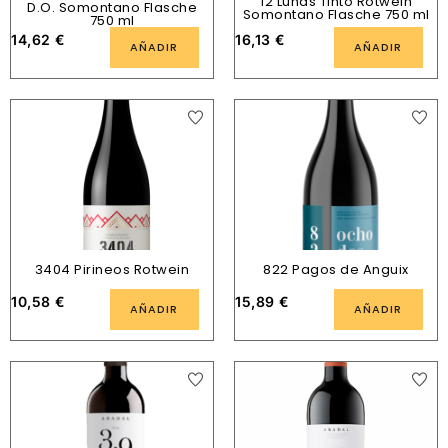
12 Lunas Tinto Rotwein
D.O. Somontano Flasche
Somontano Flasche 750 ml
750 ml
14,62
€
16,13
€
AÑADIR
AÑADIR
3404 Pirineos Rotwein
822 Pagos de Anguix
10,58
€
15,89
€
AÑADIR
AÑADIR