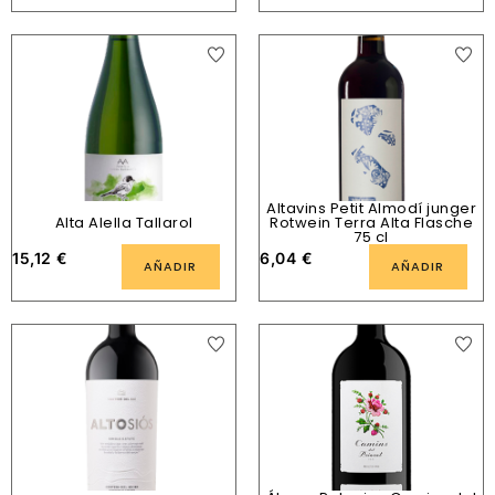
Altavins Petit Almodí junger
Alta Alella Tallarol
Rotwein Terra Alta Flasche
75 cl
15,12
€
6,04
€
AÑADIR
AÑADIR