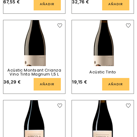
67,55
€
32,76
€
AÑADIR
AÑADIR
Acústic Montsant Crianza
Acústic Tinto
Vino Tinto Magnum 1,5 L
36,29
€
19,15
€
AÑADIR
AÑADIR