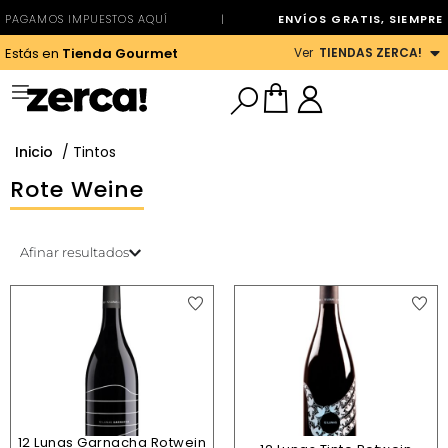
PAGAMOS IMPUESTOS AQUÍ
|
ENVÍOS GRATIS, SIEMPRE
Ver
TIENDAS ZERCA!
Estás en
Tienda Gourmet
Inicio
/ Tintos
Rote Weine
Afinar resultados
12 Lunas Garnacha Rotwein