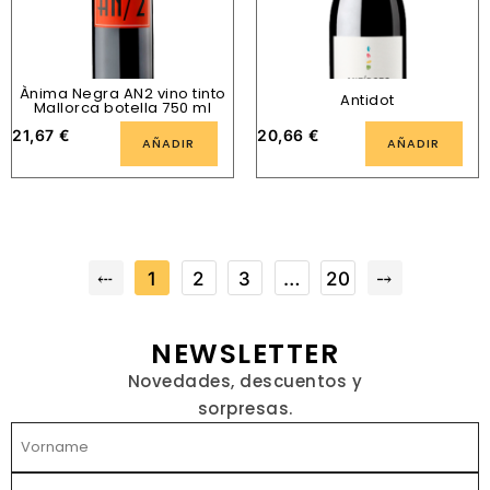
Ànima Negra AN2 vino tinto
Antidot
Mallorca botella 750 ml
21,67
€
20,66
€
AÑADIR
AÑADIR
⤎
1
2
3
…
20
⤍
NEWSLETTER
Novedades, descuentos y
sorpresas.