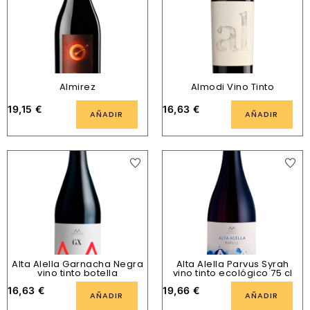
Almirez
Almodi Vino Tinto
19,15
€
16,63
€
AÑADIR
AÑADIR
Alta Alella Garnacha Negra
Alta Alella Parvus Syrah
vino tinto botella
vino tinto ecológico 75 cl
16,63
€
19,66
€
AÑADIR
AÑADIR