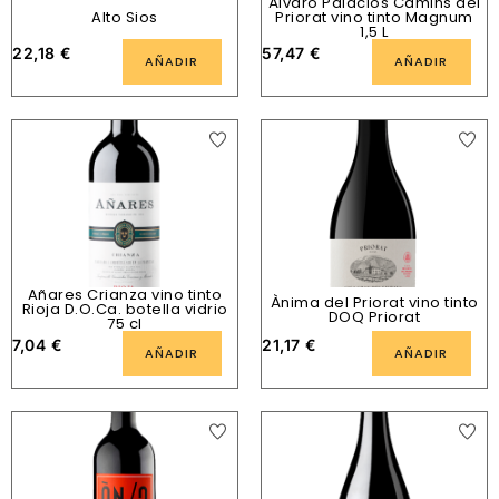
Álvaro Palacios Camins del
Alto Sios
Priorat vino tinto Magnum
1,5 L
22,18
€
57,47
€
AÑADIR
AÑADIR
Añares Crianza vino tinto
Ànima del Priorat vino tinto
Rioja D.O.Ca. botella vidrio
DOQ Priorat
75 cl
7,04
€
21,17
€
AÑADIR
AÑADIR