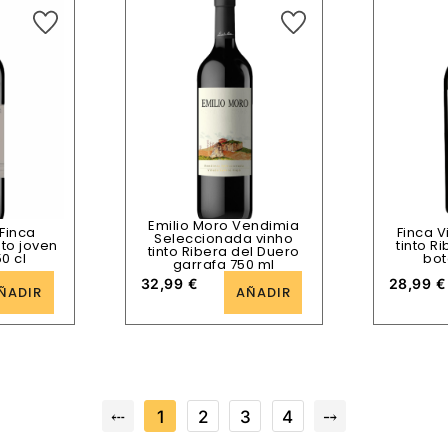
Emilio Moro Vendimia
 Finca
Finca V
Seleccionada vinho
nto joven
tinto R
tinto Ribera del Duero
0 cl
bot
garrafa 750 ml
32,99
€
28,99
€
ÑADIR
AÑADIR
⤎
1
2
3
4
⤍