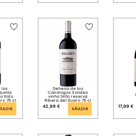
 los
Dehesa de los
uinta
Canónigos Solideo
o tinto
vinho tinto reserva
ro 75 cl
Ribera del Duero 75 cl
42,99
€
17,99
€
ÑADIR
AÑADIR