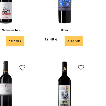
iu Salvavides
Blau
12,48
€
AÑADIR
AÑADIR