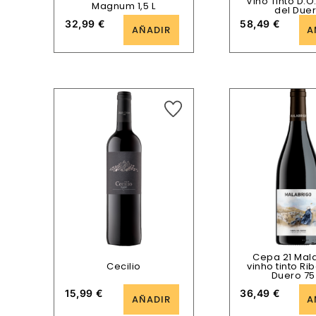
Vino Tinto D.O
Magnum 1,5 L
del Due
32,99
€
58,49
€
AÑADIR
A
Cepa 21 Mal
Cecilio
vinho tinto Ri
Duero 75
15,99
€
36,49
€
AÑADIR
A