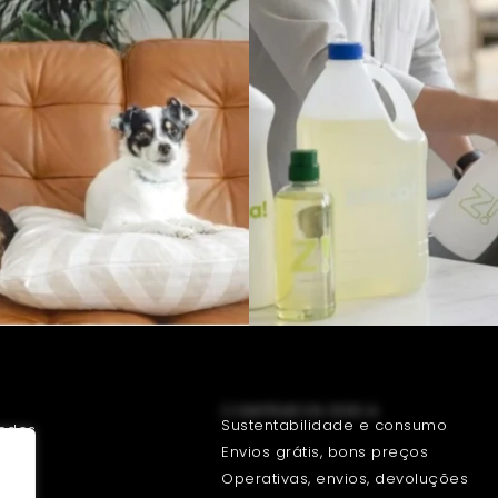
COMPRAR EN ZERCA
Sustentabilidade e consumo
uedos
Envios grátis, bons preços
et
Operativas, envios, devoluções