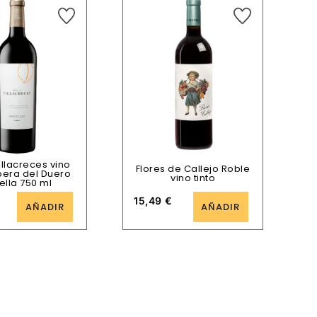
illacreces vino
Flores de Callejo Roble
ibera del Duero
vino tinto
ella 750 ml
15,49
€
AÑADIR
AÑADIR