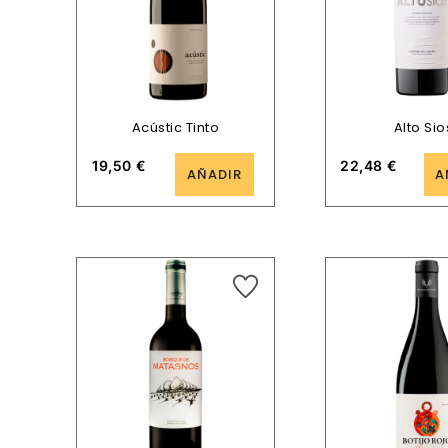
Acústic Tinto
Alto Sio
19,50
€
22,48
€
AÑADIR
A