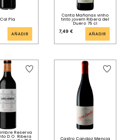
Canta Mañanas vinho
Cal Pla
tinto jovem Ribera del
Duero 75 cl
7,49
€
AÑADIR
AÑADIR
imbre Reserva
into D.O. Ribera
Castro Candaz Mencia