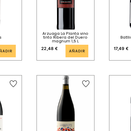
Arzuaga La Planta vino
s
tinto Ribera del Duero
Batll
magnum 1,5 L
22,48
€
17,49
€
ÑADIR
AÑADIR