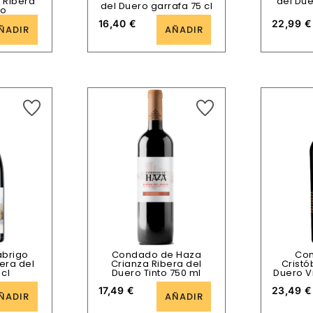
. Ribera
del Due
del Duero garrafa 75 cl
ro
16,40
€
22,99
€
ÑADIR
AÑADIR
abrigo
Condado de Haza
Con
bera del
Crianza Ribera del
Cristó
 cl
Duero Tinto 750 ml
Duero Vi
17,49
€
23,49
€
ÑADIR
AÑADIR