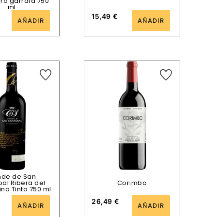
ro garrafa 750
ml
15,49
€
AÑADIR
AÑADIR
de de San
bal Ribera del
Corimbo
no Tinto 750 ml
26,49
€
AÑADIR
AÑADIR