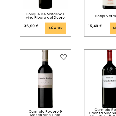
Bosque de Matasnos
Botijo Ver
vino Ribera del Duero
36,99
€
15,49
€
AÑADIR
A
Carmelo R
Carmelo Rodero 9
Crianza Magnum
Meses Vino Tinto