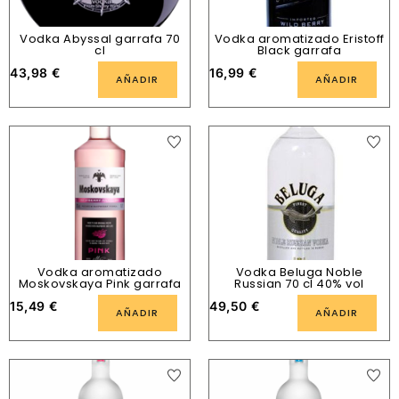
Vodka Abyssal garrafa 70
Vodka aromatizado Eristoff
cl
Black garrafa
43,98
€
16,99
€
AÑADIR
AÑADIR
Vodka aromatizado
Vodka Beluga Noble
Moskovskaya Pink garrafa
Russian 70 cl 40% vol
15,49
€
49,50
€
AÑADIR
AÑADIR