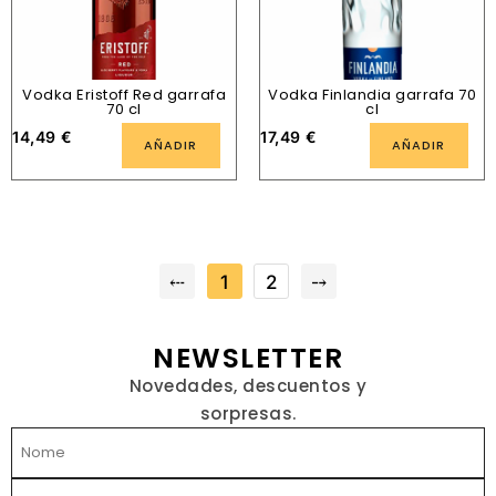
Vodka Eristoff Red garrafa
Vodka Finlandia garrafa 70
70 cl
cl
14,49
€
17,49
€
AÑADIR
AÑADIR
⤎
1
2
⤍
NEWSLETTER
Novedades, descuentos y
sorpresas.