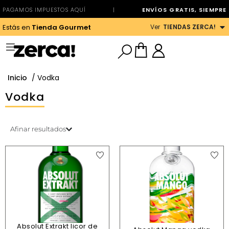
PAGAMOS IMPUESTOS AQUÍ
|
ENVÍOS GRATIS, SIEMPRE
Ver
TIENDAS ZERCA!
Estás en
Tienda Gourmet
Inicio
/ Vodka
Vodka
Afinar resultados
Absolut Extrakt licor de