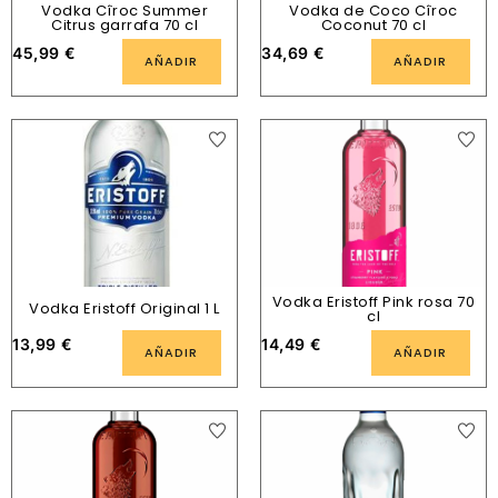
Vodka Cîroc Summer
Vodka de Coco Cîroc
Citrus garrafa 70 cl
Coconut 70 cl
45,99
€
34,69
€
AÑADIR
AÑADIR
Vodka Eristoff Pink rosa 70
Vodka Eristoff Original 1 L
cl
13,99
€
14,49
€
AÑADIR
AÑADIR