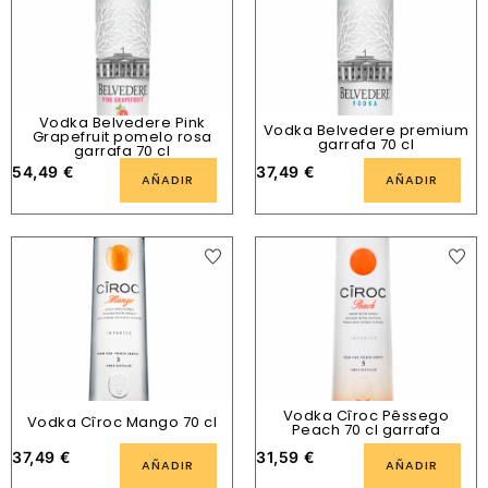
Vodka Belvedere Pink
Vodka Belvedere premium
Grapefruit pomelo rosa
garrafa 70 cl
garrafa 70 cl
54,49
€
37,49
€
AÑADIR
AÑADIR
Vodka Cîroc Pêssego
Vodka Cîroc Mango 70 cl
Peach 70 cl garrafa
37,49
€
31,59
€
AÑADIR
AÑADIR