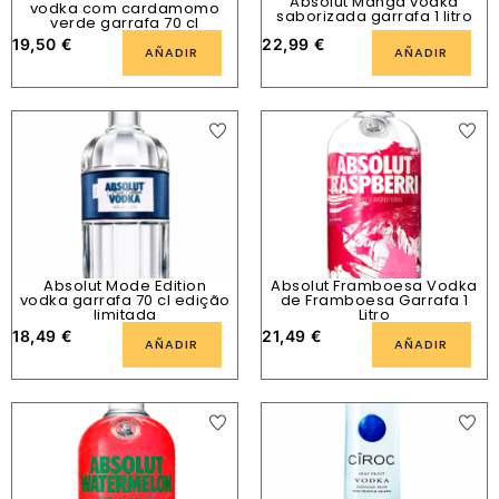
Absolut Manga vodka
vodka com cardamomo
saborizada garrafa 1 litro
verde garrafa 70 cl
19,50
€
22,99
€
AÑADIR
AÑADIR
Absolut Mode Edition
Absolut Framboesa Vodka
vodka garrafa 70 cl edição
de Framboesa Garrafa 1
limitada
Litro
18,49
€
21,49
€
AÑADIR
AÑADIR