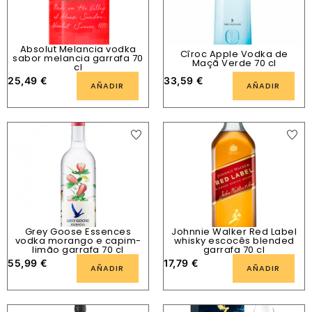
Absolut Melancia vodka
Cîroc Apple Vodka de
sabor melancia garrafa 70
Maçã Verde 70 cl
cl
25,49
€
33,59
€
AÑADIR
AÑADIR
Grey Goose Essences
Johnnie Walker Red Label
vodka morango e capim-
whisky escocês blended
limão garrafa 70 cl
garrafa 70 cl
55,99
€
17,79
€
AÑADIR
AÑADIR