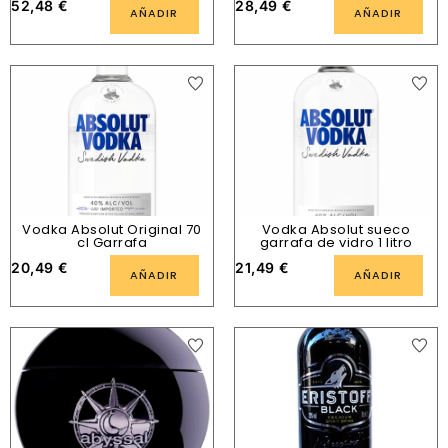
52,48
€
28,49
€
AÑADIR
AÑADIR
Vodka Absolut Original 70
Vodka Absolut sueco
cl Garrafa
garrafa de vidro 1 litro
20,49
€
21,49
€
AÑADIR
AÑADIR