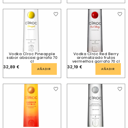
Vodka Cîroc Pineapple
Vodka Cîroc Red Berry
sabor abacaxi garrafa 70
aromatizado frutos
cl
vermelhos garrafa 70 cl
32,89
€
32,19
€
AÑADIR
AÑADIR