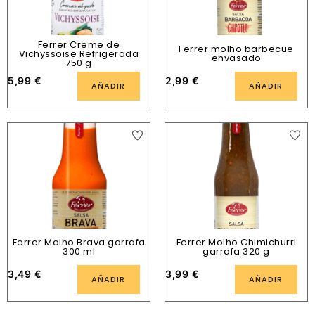
Ferrer Creme de
Ferrer molho barbecue
Vichyssoise Refrigerada
envasado
750 g
5,99
€
2,99
€
AÑADIR
AÑADIR
Ferrer Molho Brava garrafa
Ferrer Molho Chimichurri
300 ml
garrafa 320 g
3,49
€
3,99
€
AÑADIR
AÑADIR