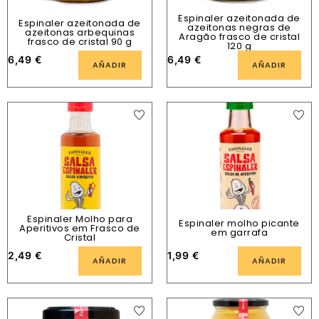
Espinaler azeitonada de
Espinaler azeitonada de
azeitonas negras de
azeitonas arbequinas
Aragão frasco de cristal
frasco de cristal 90 g
120 g
6,49
€
6,49
€
AÑADIR
AÑADIR
Espinaler Molho para
Espinaler molho picante
Aperitivos em Frasco de
em garrafa
Cristal
2,49
€
1,99
€
AÑADIR
AÑADIR