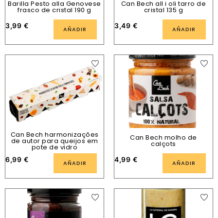
Barilla Pesto alla Genovese
Can Bech all i oli tarro de
frasco de cristal 190 g
cristal 135 g
3,99
€
3,49
€
AÑADIR
AÑADIR
Can Bech harmonizações
Can Bech molho de
de autor para queijos em
calçots
pote de vidro
6,99
€
4,99
€
AÑADIR
AÑADIR