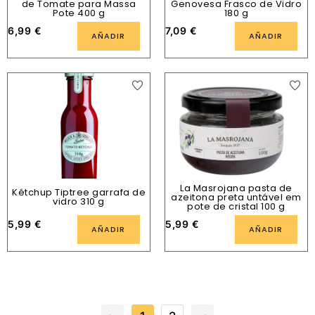
de Tomate para Massa
Genovesa Frasco de Vidro
Pote 400 g
180 g
6,99
€
7,09
€
AÑADIR
AÑADIR
La Masrojana pasta de
Kétchup Tiptree garrafa de
azeitona preta untável em
vidro 310 g
pote de cristal 100 g
5,99
€
5,99
€
AÑADIR
AÑADIR