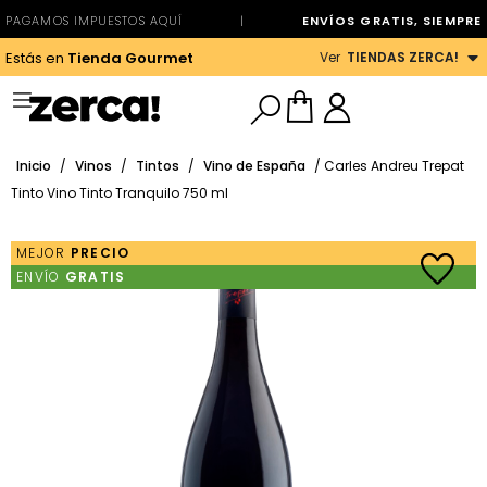
PAGAMOS IMPUESTOS AQUÍ
|
ENVÍOS GRATIS, SIEMPRE
Ver
TIENDAS ZERCA!
Estás en
Tienda Gourmet
Inicio
/
Vinos
/
Tintos
/
Vino de España
/ Carles Andreu Trepat
Tinto Vino Tinto Tranquilo 750 ml
MEJOR
PRECIO
ENVÍO
GRATIS