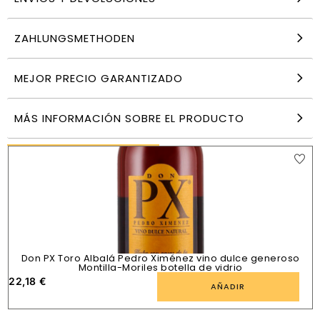
ZAHLUNGSMETHODEN
Carles Andreu Trepat Tinto Vino Tinto Tranquilo
750 ml
17,14
€
MEJOR PRECIO GARANTIZADO
AÑADIR
MÁS INFORMACIÓN SOBRE EL PRODUCTO
PRODUCTOS SIMILARES
Don PX Toro Albalá Pedro Ximénez vino dulce generoso
Montilla-Moriles botella de vidrio
22,18
€
1
AÑADIR