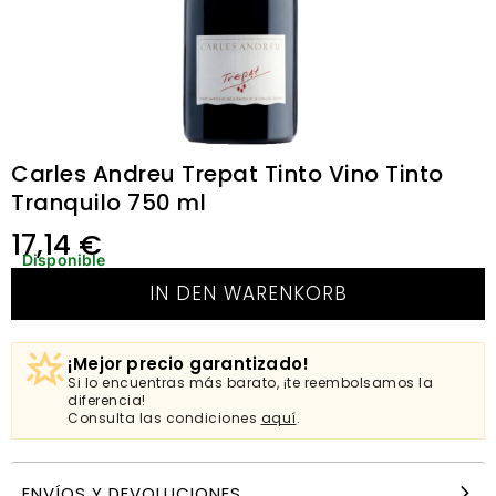
Carles Andreu Trepat Tinto Vino Tinto
Tranquilo 750 ml
17,14
€
Disponible
IN DEN WARENKORB
¡Mejor precio garantizado!
Si lo encuentras más barato, ¡te reembolsamos la
diferencia!
Consulta las condiciones
aquí
.
ENVÍOS Y DEVOLUCIONES