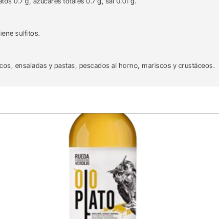
tos 0.7 g, azúcares totales 0.7 g, sal 0.01 g.
ene sulfitos.
os, ensaladas y pastas, pescados al horno, mariscos y crustáceos.