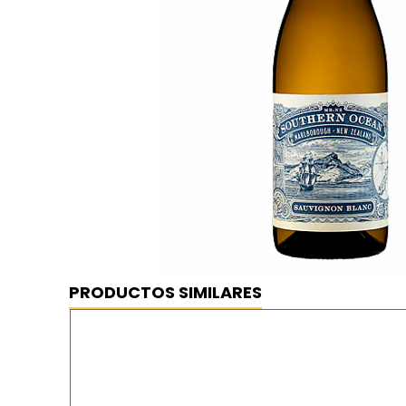
Southern Ocean Sauvignon Blanc vi
⦿ MEJOR PRECIO GARANTIZADO
⦿ ENVÍO GRATIS
PRODUCTOS SIMILARES