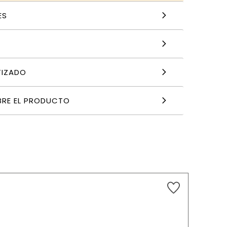
ES
TIZADO
BRE EL PRODUCTO
8,13
€
AÑADIR