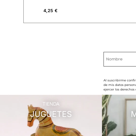
4,25
€
Al suscribirme confi
de mis datos persona
ejercer los derechos
TIENDA
JUGUETES