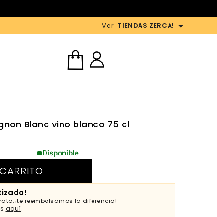
Ver
TIENDAS ZERCA!
non Blanc vino blanco 75 cl
Disponible
 CARRITO
tizado!
ato, ¡te reembolsamos la diferencia!
es
aquí
.