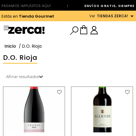
PAGAMOS IMPUESTOS AQUÍ
|
ENVÍOS GRATIS, SIEMPRE
Ver
TIENDAS ZERCA!
Estás en
Tienda Gourmet
Inicio
/ D.O. Rioja
D.O. Rioja
Afinar resultados