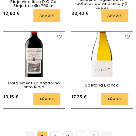
Rioja vino tinto D.O.Ca.
botellas de vino tinto y 2
Rioja botella 750 ml
copas
12,60
€
33,40
€
AÑADIR
AÑADIR
Coto Mayor Crianza vino
Edetana Blanco
tinto Rioja
13,15
€
17,35
€
AÑADIR
AÑADIR