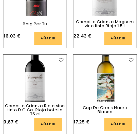
Campillo Crianza Magnum
Boig Per Tu
vino tinto Rioja 1,5 L
16,03
€
22,43
€
AÑADIR
AÑADIR
Campillo Crianza Rioja vino
Cap De Creus Nacre
tinto D.O.Ca. Rioja botella
Blanco
75 cl
9,67
€
17,25
€
AÑADIR
AÑADIR