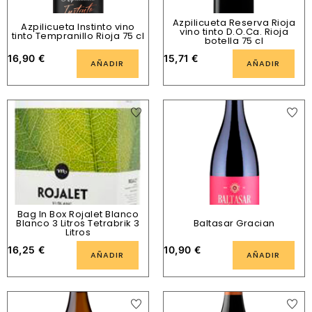
Azpilicueta Reserva Rioja
Azpilicueta Instinto vino
vino tinto D.O.Ca. Rioja
tinto Tempranillo Rioja 75 cl
botella 75 cl
16,90
€
15,71
€
AÑADIR
AÑADIR
Bag In Box Rojalet Blanco
Blanco 3 Litros Tetrabrik 3
Baltasar Gracian
Litros
16,25
€
10,90
€
AÑADIR
AÑADIR