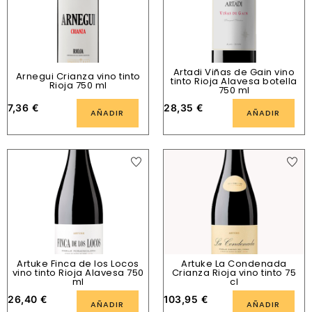
Artadi Viñas de Gain vino
Arnegui Crianza vino tinto
tinto Rioja Alavesa botella
Rioja 750 ml
750 ml
7,36
€
28,35
€
AÑADIR
AÑADIR
Artuke Finca de los Locos
Artuke La Condenada
vino tinto Rioja Alavesa 750
Crianza Rioja vino tinto 75
ml
cl
26,40
€
103,95
€
AÑADIR
AÑADIR