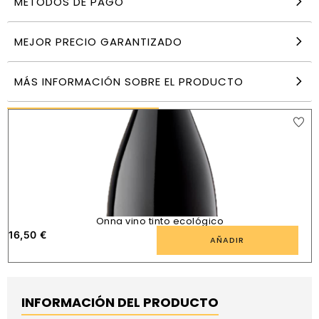
MÉTODOS DE PAGO
Vino tinto Monastrell Almuverde
12,95
€
MEJOR PRECIO GARANTIZADO
AÑADIR
MÁS INFORMACIÓN SOBRE EL PRODUCTO
PRODUCTOS SIMILARES
Onna vino tinto ecológico
16,50
€
1
AÑADIR
INFORMACIÓN DEL PRODUCTO