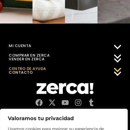
MI CUENTA
COMPRAR EN ZERCA
VENDER EN ZERCA
CENTRO DE AYUDA
CONTACTO
Comercios, productores y distribuidores locales. Pagan
Valoramos tu privacidad
impuestos aquí, y dinamizan economía y empleo en tu
comunidad.
Usamos cookies para mejorar su experiencia de