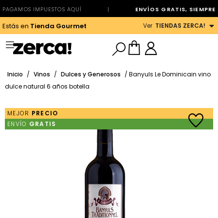
PAGAMOS IMPUESTOS AQUÍ
|
ENVÍOS GRATIS, SIEMPRE
Ver
TIENDAS ZERCA!
Estás en
Tienda Gourmet
Inicio
/
Vinos
/
Dulces y Generosos
/ Banyuls Le Dominicain vino
dulce natural 6 años botella
MEJOR
PRECIO
ENVÍO
GRATIS