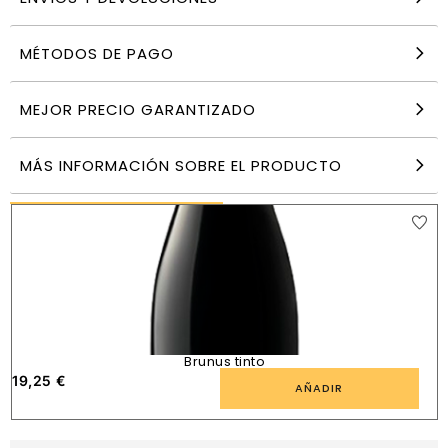
MÉTODOS DE PAGO
Banyuls Le Dominicain vino dulce natural 6 años
botella
19,51
€
MEJOR PRECIO GARANTIZADO
AÑADIR
MÁS INFORMACIÓN SOBRE EL PRODUCTO
PRODUCTOS SIMILARES
Brunus tinto
19,25
€
5
AÑADIR