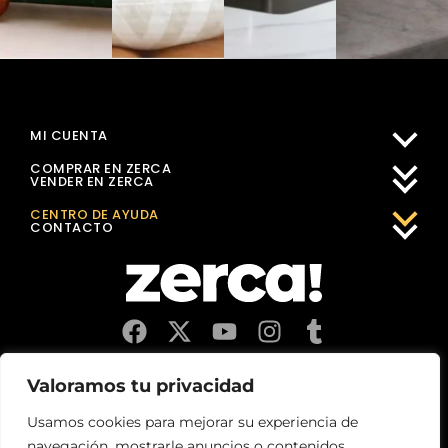
MI CUENTA
COMPRAR EN ZERCA
VENDER EN ZERCA
CENTRO DE AYUDA
CONTACTO
Comercios, productores y distribuidores locales. Pagan
Valoramos tu privacidad
impuestos aquí, y dinamizan economía y empleo en tu
comunidad.
Usamos cookies para mejorar su experiencia de
navegación, mostrarle anuncios o contenidos