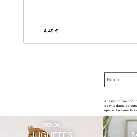
4,49
€
Al suscribirme confi
de mis datos persona
ejercer los derechos
TIENDA
JUGUETES