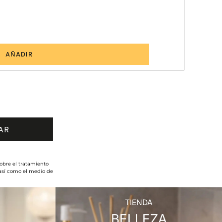
2
AÑADIR
obre el tratamiento
 así como el medio de
TIENDA
BELLEZA