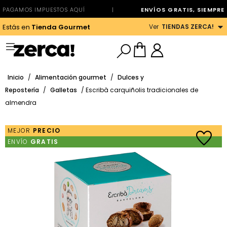
PAGAMOS IMPUESTOS AQUÍ
|
ENVÍOS GRATIS, SIEMPRE
Ver
TIENDAS ZERCA!
Estás en
Tienda Gourmet
Inicio
/
Alimentación gourmet
/
Dulces y
Repostería
/
Galletas
/ Escribà carquiñolis tradicionales de
almendra
MEJOR
PRECIO
ENVÍO
GRATIS