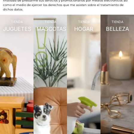
finalidad de prestarme sus servicios y promocionarlos por medios electrónicos así
como el medio de ejercer los derechos que me asisten sobre el tratamiento de
dichos datos.
TIENDA
TIENDA
TIENDA
TIENDA
JUGUETES
MASCOTAS
HOGAR
BELLEZA