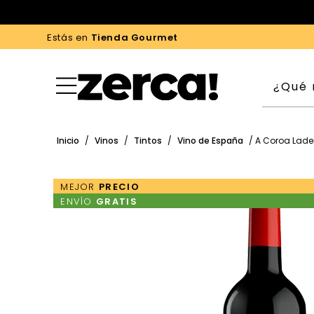
Estás en
Tienda Gourmet
Inicio
/
Vinos
/
Tintos
/
Vino de España
/ A Coroa Ladei
MEJOR
PRECIO
ENVÍO
GRATIS