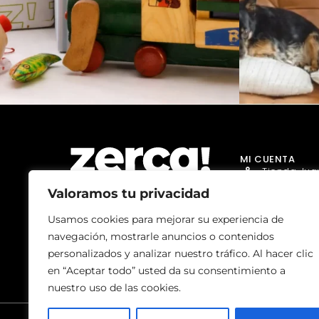
MI CUENTA
Tienda Jug
Valoramos tu privacidad
Tienda Go
Tienda Dro
Usamos cookies para mejorar su experiencia de
Comercios, productores y
navegación, mostrarle anuncios o contenidos
distribuidores locales. Pagan
Tienda Ma
impuestos aquí, y dinamizan
personalizados y analizar nuestro tráfico. Al hacer clic
economía y empleo en tu
Tienda Bell
comunidad.
en “Aceptar todo” usted da su consentimiento a
nuestro uso de las cookies.