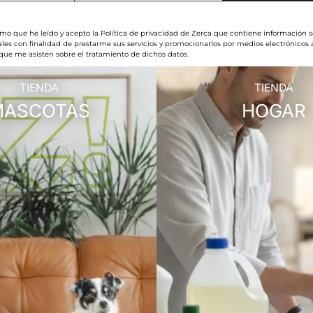
rmo que he leído y acepto la Política de privacidad de Zerca que contiene información s
les con finalidad de prestarme sus servicios y promocionarlos por medios electrónicos
 que me asisten sobre el tratamiento de dichos datos.
TIENDA
TIENDA
MASCOTAS
HOGAR