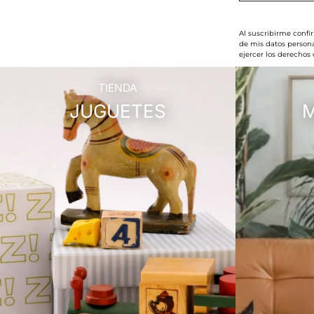
Al suscribirme confi
de mis datos persona
ejercer los derechos
TIENDA
JUGUETES